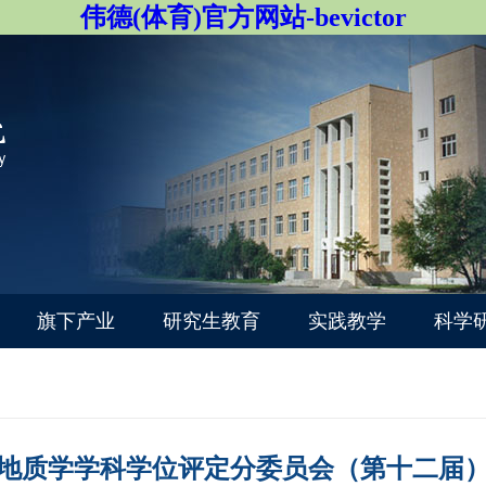
伟德(体育)官方网站-bevictor
旗下产业
研究生教育
实践教学
科学
地质学学科学位评定分委员会（第十二届