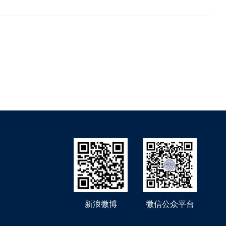
次
新浪微博
微信公众平台