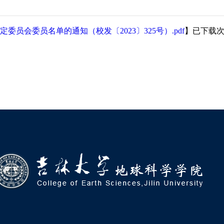
员会委员名单的通知（校发〔2023〕325号）.pdf
】已下载