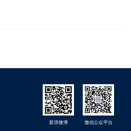
新浪微博
微信公众平台