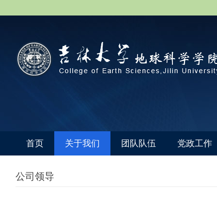
首页
关于我们
团队队伍
党政工作
公司领导