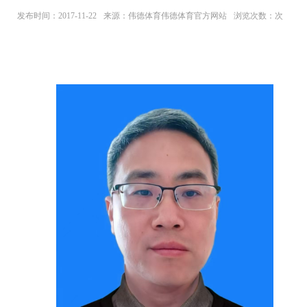
发布时间：2017-11-22
来源：伟德体育伟德体育官方网站
浏览次数：
次