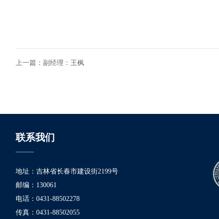
上一篇：
副经理：王枫
联系我们
地址：吉林省长春市建设街2199号
邮编：130061
电话：0431-88502278
传真：0431-88502055