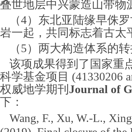
叠世地层中兴蒙造山带物
（
4
）东北亚陆缘早侏罗
岩一起，共同标志着古太
（
5
）两大构造体系的转
该项成果
得
到了国家重
科学基金项目
(41330206 a
权威地学期刊
Journal of G
下：
Wang, F., Xu, W.
‐
L., Xing
(2019). Final closure of the