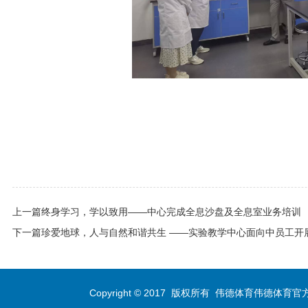
上一篇
终身学习，学以致用——中心完成全息沙盘及全息室业务培训
下一篇
珍爱地球，人与自然和谐共生 ——实验教学中心面向中员工开
Copyright © 2017 版权所有 伟德体育伟德体育官方