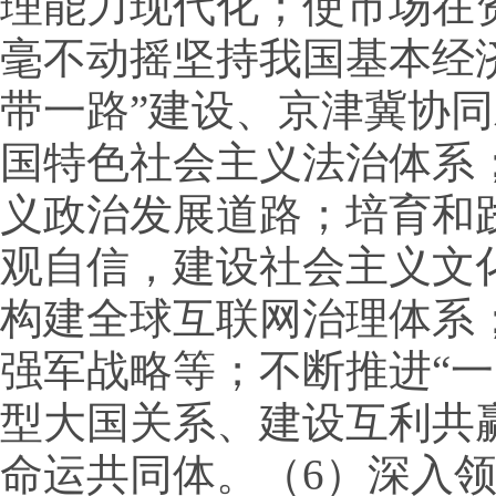
理能力现代化；使市场在
毫不动摇坚持我国基本经
带一路”建设、京津冀协
国特色社会主义法治体系
义政治发展道路；培育和
观自信，建设社会主义文
构建全球互联网治理体系
强军战略等；不断推进“一
型大国关系、建设互利共
命运共同体。（6）深入