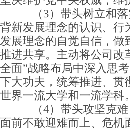
（3）带头树立和落实
背新发展理念的认识、行
发展理念的自觉自信，做
推进共享。主动将公司改革
全面”战略布局中深入思
下大功夫，统筹推进、贯
世界一流大学和一流学科
（4）带头攻坚克难、
面前不敢迎难而上、危机