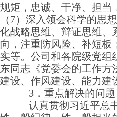
规矩，忠诚、干净、担当，
（7）深入领会科学的思
化战略思维、辩证思维、
向，注重防风险、补短板
实等。公司和各院级党组
东同志《党委会的工作方
建设、作风建设、能力建
3．重点解决的问题
认真贯彻习近平总书记