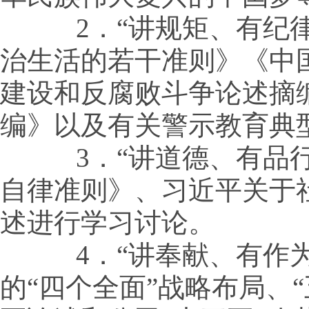
2．“讲规矩、有纪律
治生活的若干准则》《中
建设和反腐败斗争论述摘
编》以及有关警示教育典
3．“讲道德、有品行
自律准则》、习近平关于社
述进行学习讨论。
4．“讲奉献、有作为
的“四个全面”战略布局、