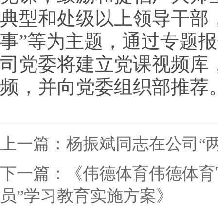
典型和处级以上领导干部，
事”等为主题，通过专题
司党委将建立党课视频库
频，并向党委组织部推荐
上一篇：
杨振斌同志在公司“
下一篇：
《伟德体育伟德体育
员”学习教育实施方案》