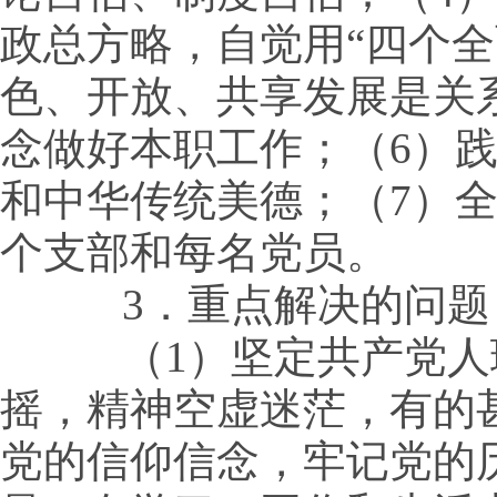
政总方略，自觉用“四个全
色、开放、共享发展是关
念做好本职工作；（6）
和中华传统美德；（7）
个支部和每名党员。
3．重点解决的问题
（1）坚定共产党人理
摇，精神空虚迷茫，有的
党的信仰信念，牢记党的