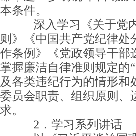
本条件。
深入学习《关于党内政
则》《中国共产党纪律处
作条例》《党政领导干部
掌握廉洁自律准则规定的“
及各类违纪行为的情形和
委员会职责、组织原则、
求。
2．学习系列讲话