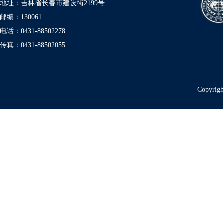
地址：吉林省长春市建设街2199号
邮编：130061
电话：0431-88502278
传真：0431-88502055
Copyr