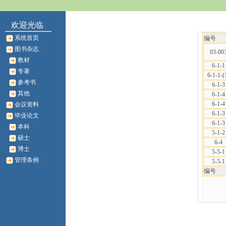
欢迎光临
系统首页
编号
图书杂志
03-00
教材
6-1-1
专著
6-1-1-(
参考书
6-1-3
其他
6-1-4
6-1-4
会议资料
6-1-3
毕业论文
6-1-3
本科
5-1-2
硕士
6-4
博士
5-5-1
管理条例
5-5-1
编号