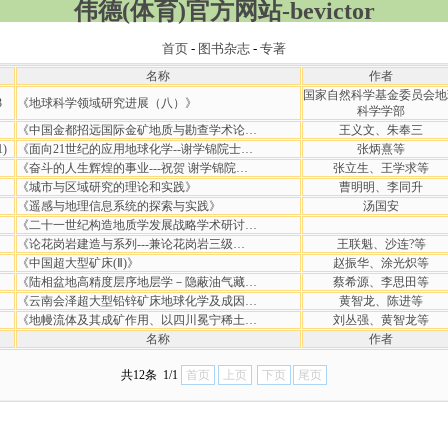
伟德(体育)官方网站-bevictor
首页
-
图书杂志
-
专著
名称
作者
国家自然科学基金委员会地
3
《地球科学领域研究进展（八）》
科学学部
《中国金都招远国际金矿地质与勘查学术论…
王义文、朱奉三
1)
《面向21世纪的应用地球化学--谢学锦院士…
张炳熹等
《奋斗的人生辉煌的事业---祝贺 谢学锦院…
张立生、王学求等
《城市与区域研究的理论和实践》
曹明明、李同升
《遥感与地理信息系统的探索与实践》
汤国安
《二十一世纪构造地质学发展战略学术研讨…
《论花岗岩建造与系列---兼论花岗岩三级…
王联魁、沙连?等
《中国超大型矿床(Ⅱ)》
赵振华、涂光炽等
《陆相盆地高精度层序地层学－隐蔽油气藏…
蔡希源、李思田等
《云南会泽超大型铅锌矿床地球化学及成因…
黄智龙、陈进等
《地幔流体及其成矿作用、以四川冕宁稀土…
刘丛强、黄智龙等
名称
作者
共12条 1/1
首页
上页
下页
尾页