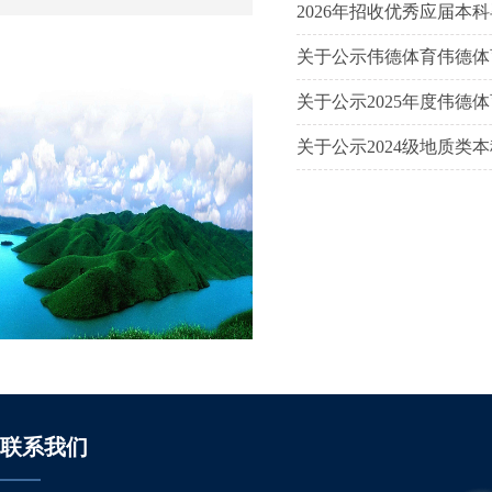
2026年招收优秀应届
关于公示伟德体育伟德体
关于公示2025年度伟德
关于公示2024级地质类
联系我们