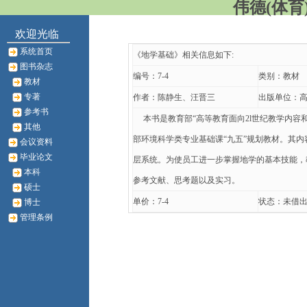
伟德(体育)
欢迎光临
系统首页
《地学基础》相关信息如下:
图书杂志
编号：7-4
类别：教材
教材
专著
作者：陈静生、汪晋三
出版单位：
参考书
本书是教育部“高等教育面向2l世纪教学内容和
其他
部环境科学类专业基础课“九五”规划教材。其
会议资料
毕业论文
层系统。为使员工进一步掌握地学的基本技能，
本科
参考文献、思考题以及实习。
硕士
单价：7-4
状态：未借
博士
管理条例