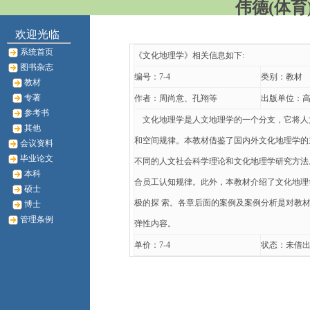
伟德(体育)
欢迎光临
系统首页
《文化地理学》相关信息如下:
图书杂志
编号：7-4
类别：教材
教材
专著
作者：周尚意、孔翔等
出版单位：
参考书
文化地理学是人文地理学的一个分支，它将人
其他
和空间规律。本教材借鉴了国内外文化地理学的
会议资料
毕业论文
不同的人文社会科学理论和文化地理学研究方法
本科
合员工认知规律。此外，本教材介绍了文化地理
硕士
极的探 索。各章后面的案例及案例分析是对教
博士
管理条例
弹性内容。
单价：7-4
状态：未借