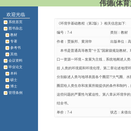
伟德(体育)
欢迎光临
系统首页
《环境学基础教程（第2版）》相关信息如下:
图书杂志
编号：7-4
类别：教材
教材
专著
作者：贾振邦、黄润华
出版单位：
参考书
本书是普通高等教育“十五”国家级规划教材。
其他
口一资源一环境～发展为主线，系统地阐述人类
会议资料
毕业论文
括 人类的环境观和环境伦理。第二章论述地理
本科
分别叙述人类与地球表面各个圈层??大气圈、
硕士
圈层给人类生存和发展所能提供的条件和制约，
博士
管理条例
这些问题的严重性与紧迫性。第八章从环境学的
结全书。
单价：7-4
状态：未借