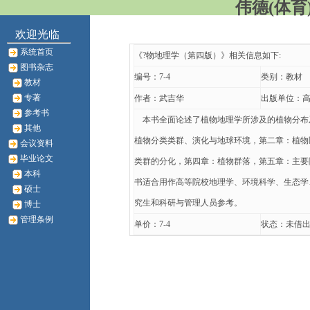
伟德(体育)
欢迎光临
系统首页
《?物地理学（第四版）》相关信息如下:
图书杂志
编号：7-4
类别：教材
教材
专著
作者：武吉华
出版单位：
参考书
本书全面论述了植物地理学所涉及的植物分布
其他
植物分类类群、演化与地球环境，第二章：植物
会议资料
毕业论文
类群的分化，第四章：植物群落，第五章：主要
本科
书适合用作高等院校地理学、环境科学、生态学
硕士
究生和科研与管理人员参考。
博士
管理条例
单价：7-4
状态：未借