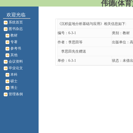
伟德(体育)
欢迎光临
系统首页
《沉积盆地分析基础与应用》相关信息如下:
图书杂志
编号：6-3-1
类别：教材
教材
专著
作者：李思田等
出版单位：
参考书
李思田先生赠送
其他
单价：6-3-1
状态：未借
会议资料
毕业论文
本科
硕士
博士
管理条例