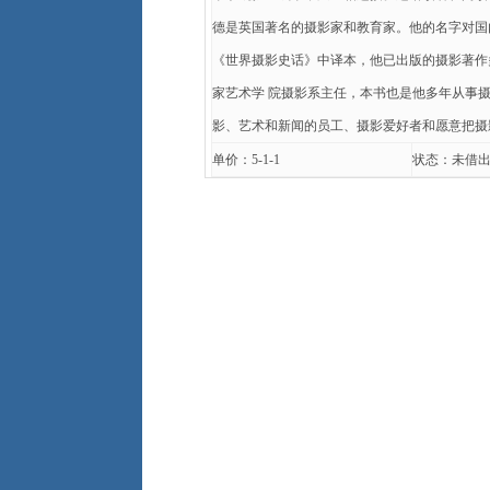
德是英国著名的摄影家和教育家。他的名字对国内
《世界摄影史话》中译本，他已出版的摄影著作
家艺术学 院摄影系主任，本书也是他多年从事
影、艺术和新闻的员工、摄影爱好者和愿意把摄
单价：5-1-1
状态：未借