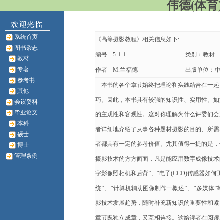
伟德(体育)
欢迎光临
系统首页
《高等摄影教程》相关信息如下:
图书杂志
编号：5-1-1
类别：教材
教材
专著
作者：M.兰福德
出版单位：
参考书
本书的各个章节始终把理论和实践结合在一起，
其他
巧。因此，本书具有较强的知识性、实用性。如
会议资料
毕业论文
的主观性和客观性。这对你理解为什么评委们会
本科
者详细地介绍了从事各种题材摄影的目的、所需
硕士
者都具有一定的参考价值。尤其值得一提的是，
博士
管理条例
摄影技术的方方面面，凡是能应用数字成像技术
字影像照相机和后背”、“电子(CCD)传感器如何
统”、 “计算机辅助图像制作一概述”、 “多媒
影技术发展趋势，随时补充新知识的重要性和紧
章节既独立成章，又互相连接。这给读者在阅读上