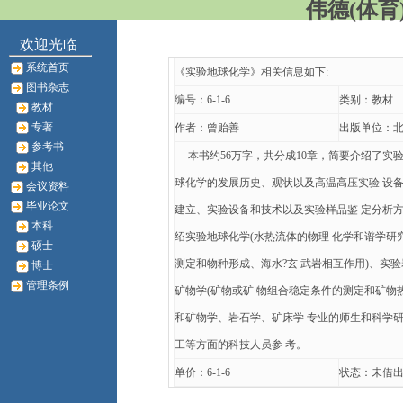
伟德(体育)
欢迎光临
系统首页
《实验地球化学》相关信息如下:
图书杂志
编号：6-1-6
类别：教材
教材
专著
作者：曾贻善
出版单位：
参考书
本书约56万字，共分成10章，简要介绍了实验
其他
球化学的发展历史、观状以及高温高压实验 设
会议资料
毕业论文
建立、实验设备和技术以及实验样品鉴 定分析
本科
绍实验地球化学(水热流体的物理 化学和谱学研
硕士
测定和物种形成、海水?玄 武岩相互作用)、实
博士
管理条例
矿物学(矿物或矿 物组合稳定条件的测定和矿物热
和矿物学、岩石学、矿床学 专业的师生和科学
工等方面的科技人员参 考。
单价：6-1-6
状态：未借