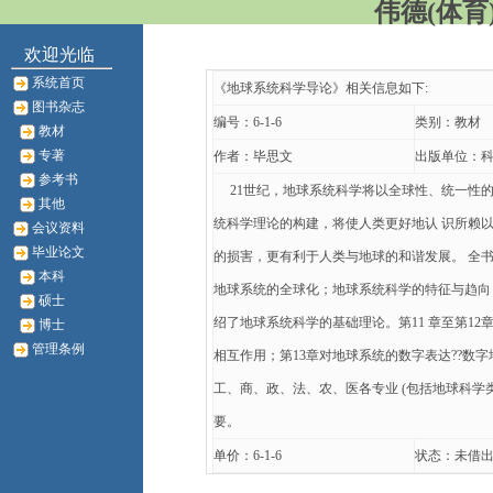
伟德(体育)
欢迎光临
系统首页
《地球系统科学导论》相关信息如下:
图书杂志
编号：6-1-6
类别：教材
教材
专著
作者：毕思文
出版单位：
参考书
21世纪，地球系统科学将以全球性、统一性的
其他
统科学理论的构建，将使人类更好地认 识所赖
会议资料
毕业论文
的损害，更有利于人类与地球的和谐发展。 全书
本科
地球系统的全球化；地球系统科学的特征与趋向；
硕士
绍了地球系统科学的基础理论。第11 章至第1
博士
管理条例
相互作用；第13章对地球系统的数字表达??数
工、商、政、法、农、医各专业 (包括地球科学
要。
单价：6-1-6
状态：未借