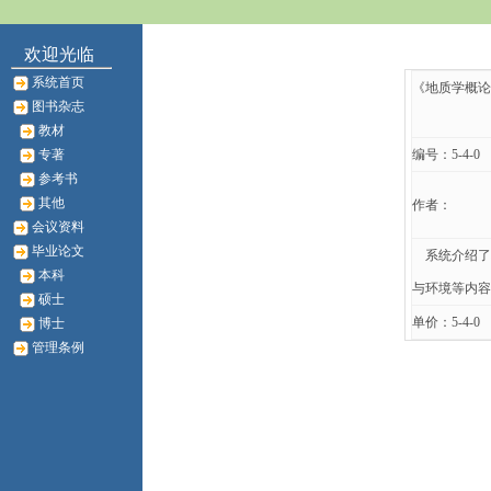
欢迎光临
系统首页
《地质学概论
图书杂志
教材
专著
编号：5-4-0
参考书
其他
作者：
会议资料
毕业论文
系统介绍了
本科
与环境等内容
硕士
单价：5-4-0
博士
管理条例