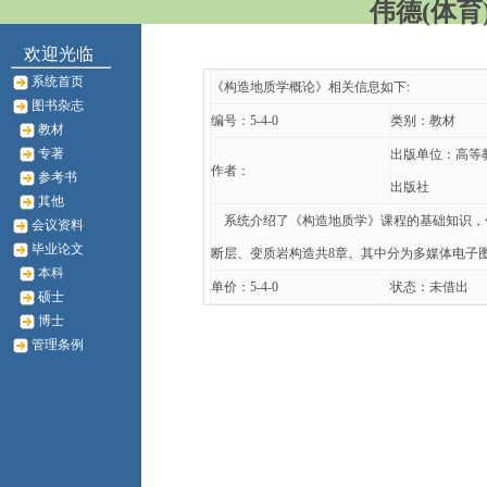
伟德(体育)
欢迎光临
系统首页
《构造地质学概论》相关信息如下:
图书杂志
编号：5-4-0
类别：教材
教材
专著
出版单位：高等
作者：
参考书
出版社
其他
系统介绍了《构造地质学》课程的基础知识，
会议资料
毕业论文
断层、变质岩构造共8章。其中分为多媒体电子
本科
单价：5-4-0
状态：未借出
硕士
博士
管理条例