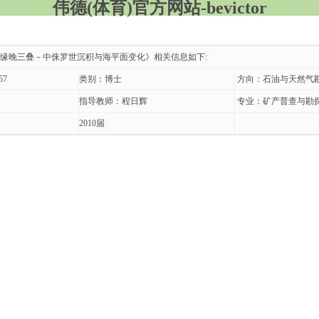
伟德(体育)官方网站-bevictor
缘晚三叠－中侏罗世沉积与海平面变化》相关信息如下:
57
类别：博士
方向：石油与天然气
指导教师：程日辉
专业：矿产普查与勘
2010届