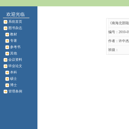
欢迎光临
系统首页
《南海北部陆
图书杂志
编号：2010-0
教材
专著
作者：许中杰
参考书
班级：
其他
会议资料
毕业论文
本科
硕士
博士
管理条例