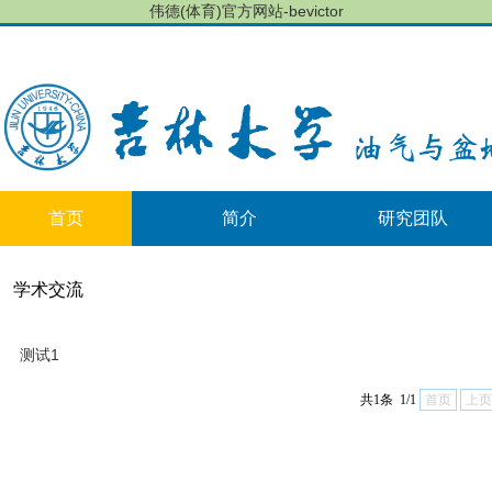
伟德(体育)官方网站-bevictor
首页
简介
研究团队
学术交流
测试1
共1条 1/1
首页
上页