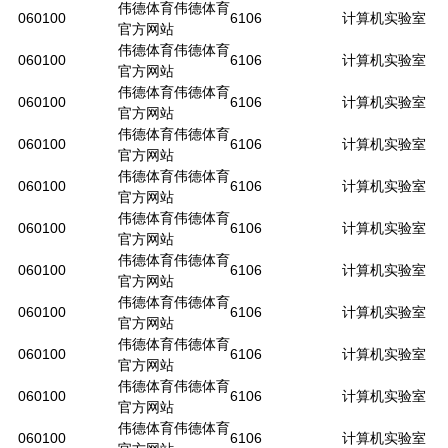
伟德体育伟德体育
060100
6106
计算机实验室
官方网站
伟德体育伟德体育
060100
6106
计算机实验室
官方网站
伟德体育伟德体育
060100
6106
计算机实验室
官方网站
伟德体育伟德体育
060100
6106
计算机实验室
官方网站
伟德体育伟德体育
060100
6106
计算机实验室
官方网站
伟德体育伟德体育
060100
6106
计算机实验室
官方网站
伟德体育伟德体育
060100
6106
计算机实验室
官方网站
伟德体育伟德体育
060100
6106
计算机实验室
官方网站
伟德体育伟德体育
060100
6106
计算机实验室
官方网站
伟德体育伟德体育
060100
6106
计算机实验室
官方网站
伟德体育伟德体育
060100
6106
计算机实验室