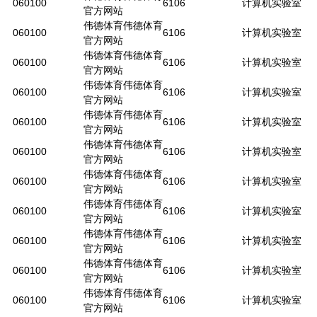
060100
6106
计算机实验室
官方网站
伟德体育伟德体育
060100
6106
计算机实验室
官方网站
伟德体育伟德体育
060100
6106
计算机实验室
官方网站
伟德体育伟德体育
060100
6106
计算机实验室
官方网站
伟德体育伟德体育
060100
6106
计算机实验室
官方网站
伟德体育伟德体育
060100
6106
计算机实验室
官方网站
伟德体育伟德体育
060100
6106
计算机实验室
官方网站
伟德体育伟德体育
060100
6106
计算机实验室
官方网站
伟德体育伟德体育
060100
6106
计算机实验室
官方网站
伟德体育伟德体育
060100
6106
计算机实验室
官方网站
伟德体育伟德体育
060100
6106
计算机实验室
官方网站