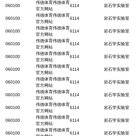
伟德体育伟德体育
060100
6114
岩石学实验室
官方网站
伟德体育伟德体育
060100
6114
岩石学实验室
官方网站
伟德体育伟德体育
060100
6114
岩石学实验室
官方网站
伟德体育伟德体育
060100
6114
岩石学实验室
官方网站
伟德体育伟德体育
060100
6114
岩石学实验室
官方网站
伟德体育伟德体育
060100
6114
岩石学实验室
官方网站
伟德体育伟德体育
060100
6114
岩石学实验室
官方网站
伟德体育伟德体育
060100
6114
岩石学实验室
官方网站
伟德体育伟德体育
060100
6114
岩石学实验室
官方网站
伟德体育伟德体育
060100
6114
岩石学实验室
官方网站
伟德体育伟德体育
060100
6114
岩石学实验室