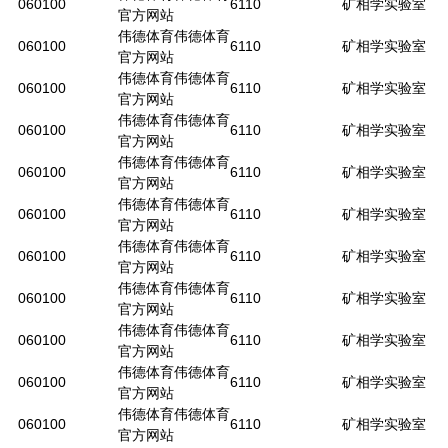
060100
6110
矿相学实验室
官方网站
伟德体育伟德体育
060100
6110
矿相学实验室
官方网站
伟德体育伟德体育
060100
6110
矿相学实验室
官方网站
伟德体育伟德体育
060100
6110
矿相学实验室
官方网站
伟德体育伟德体育
060100
6110
矿相学实验室
官方网站
伟德体育伟德体育
060100
6110
矿相学实验室
官方网站
伟德体育伟德体育
060100
6110
矿相学实验室
官方网站
伟德体育伟德体育
060100
6110
矿相学实验室
官方网站
伟德体育伟德体育
060100
6110
矿相学实验室
官方网站
伟德体育伟德体育
060100
6110
矿相学实验室
官方网站
伟德体育伟德体育
060100
6110
矿相学实验室
官方网站