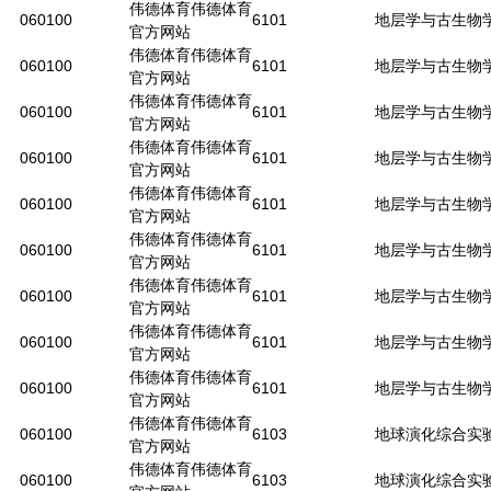
伟德体育伟德体育
060100
6101
地层学与古生物
官方网站
伟德体育伟德体育
060100
6101
地层学与古生物
官方网站
伟德体育伟德体育
060100
6101
地层学与古生物
官方网站
伟德体育伟德体育
060100
6101
地层学与古生物
官方网站
伟德体育伟德体育
060100
6101
地层学与古生物
官方网站
伟德体育伟德体育
060100
6101
地层学与古生物
官方网站
伟德体育伟德体育
060100
6101
地层学与古生物
官方网站
伟德体育伟德体育
060100
6101
地层学与古生物
官方网站
伟德体育伟德体育
060100
6101
地层学与古生物
官方网站
伟德体育伟德体育
060100
6103
地球演化综合实
官方网站
伟德体育伟德体育
060100
6103
地球演化综合实