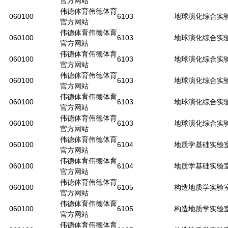
官方网站
伟德体育伟德体育
060100
6103
地球演化综合实
官方网站
伟德体育伟德体育
060100
6103
地球演化综合实
官方网站
伟德体育伟德体育
060100
6103
地球演化综合实
官方网站
伟德体育伟德体育
060100
6103
地球演化综合实
官方网站
伟德体育伟德体育
060100
6103
地球演化综合实
官方网站
伟德体育伟德体育
060100
6103
地球演化综合实
官方网站
伟德体育伟德体育
060100
6104
地质学基础实验
官方网站
伟德体育伟德体育
060100
6104
地质学基础实验
官方网站
伟德体育伟德体育
060100
6105
构造地质学实验
官方网站
伟德体育伟德体育
060100
6105
构造地质学实验
官方网站
伟德体育伟德体育