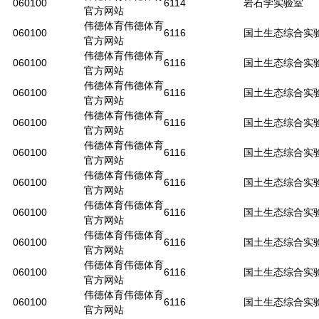
060100
6114
岩石学实验室
官方网站
伟德体育伟德体育
060100
6116
国土生态综合实
官方网站
伟德体育伟德体育
060100
6116
国土生态综合实
官方网站
伟德体育伟德体育
060100
6116
国土生态综合实
官方网站
伟德体育伟德体育
060100
6116
国土生态综合实
官方网站
伟德体育伟德体育
060100
6116
国土生态综合实
官方网站
伟德体育伟德体育
060100
6116
国土生态综合实
官方网站
伟德体育伟德体育
060100
6116
国土生态综合实
官方网站
伟德体育伟德体育
060100
6116
国土生态综合实
官方网站
伟德体育伟德体育
060100
6116
国土生态综合实
官方网站
伟德体育伟德体育
060100
6116
国土生态综合实
官方网站