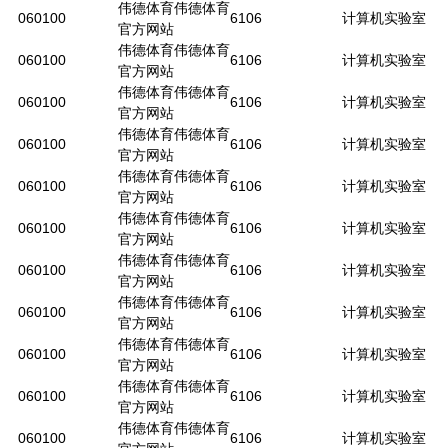
伟德体育伟德体育
060100
6106
计算机实验室
官方网站
伟德体育伟德体育
060100
6106
计算机实验室
官方网站
伟德体育伟德体育
060100
6106
计算机实验室
官方网站
伟德体育伟德体育
060100
6106
计算机实验室
官方网站
伟德体育伟德体育
060100
6106
计算机实验室
官方网站
伟德体育伟德体育
060100
6106
计算机实验室
官方网站
伟德体育伟德体育
060100
6106
计算机实验室
官方网站
伟德体育伟德体育
060100
6106
计算机实验室
官方网站
伟德体育伟德体育
060100
6106
计算机实验室
官方网站
伟德体育伟德体育
060100
6106
计算机实验室
官方网站
伟德体育伟德体育
060100
6106
计算机实验室