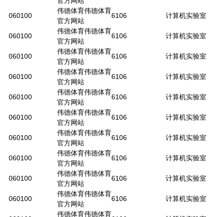
官方网站
伟德体育伟德体育
060100
6106
计算机实验室
官方网站
伟德体育伟德体育
060100
6106
计算机实验室
官方网站
伟德体育伟德体育
060100
6106
计算机实验室
官方网站
伟德体育伟德体育
060100
6106
计算机实验室
官方网站
伟德体育伟德体育
060100
6106
计算机实验室
官方网站
伟德体育伟德体育
060100
6106
计算机实验室
官方网站
伟德体育伟德体育
060100
6106
计算机实验室
官方网站
伟德体育伟德体育
060100
6106
计算机实验室
官方网站
伟德体育伟德体育
060100
6106
计算机实验室
官方网站
伟德体育伟德体育
060100
6106
计算机实验室
官方网站
伟德体育伟德体育