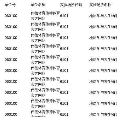
单位号
单位名称
实验场所代码
实验场所名称
伟德体育伟德体育
060100
6101
地层学与古生物
官方网站
伟德体育伟德体育
060100
6101
地层学与古生物
官方网站
伟德体育伟德体育
060100
6101
地层学与古生物
官方网站
伟德体育伟德体育
060100
6101
地层学与古生物
官方网站
伟德体育伟德体育
060100
6101
地层学与古生物
官方网站
伟德体育伟德体育
060100
6101
地层学与古生物
官方网站
伟德体育伟德体育
060100
6101
地层学与古生物
官方网站
伟德体育伟德体育
060100
6101
地层学与古生物
官方网站
伟德体育伟德体育
060100
6101
地层学与古生物
官方网站
伟德体育伟德体育
060100
6101
地层学与古生物