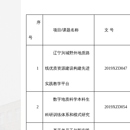
序
项目
/
课题名称
文 号
号
辽宁兴城野外地质路
1
线优质资源建设构建先进
2019XZD047
实践教学平台
数字地质科学本科生
2
2019XZD054
科研训练体系和模式研究