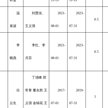
祥金
11-19
11-19
温
刘慧佳、
2021-
2023-
0.5
泉波
王义强
08-01
07-31
李
李红、李
2021-
2023-
0.5
晓燕
月芬
08-01
07-31
丁清峰 郑
任
常青 董永胜 王
2017-
2019-
1
云生
义强 金锦花 王
07-01
07-31