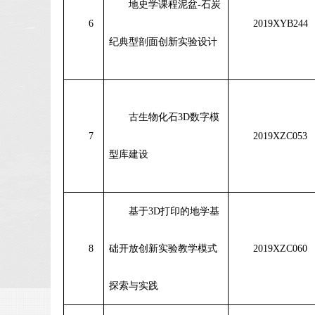
地史学课程泥盆
-
石炭
6
2019XYB244
纪典型剖面创新实验设计
古生物化石
3D
数字模
7
2019XZC053
型库建设
基于
3D
打印的地学基
8
础开放创新实验教学模式
2019XZC060
探索与实践