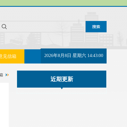
2026年8月8日 星期六 14:43:00
意见信箱
箱
近期更新