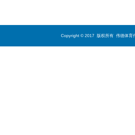
Copyright © 2017 版权所有 伟德体