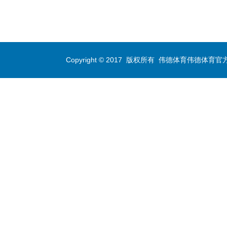
Copyright © 2017 版权所有 伟德体育伟德体育官方