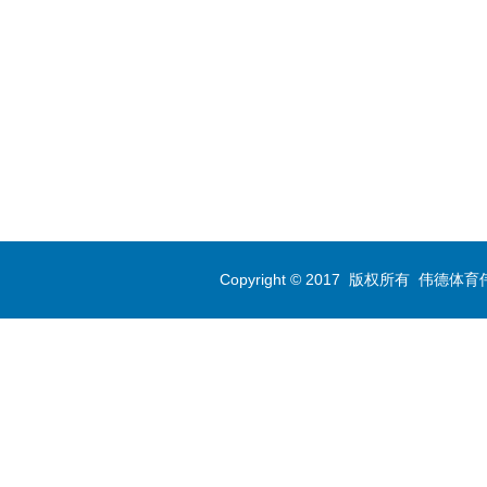
Copyright © 2017 版权所有 伟德体