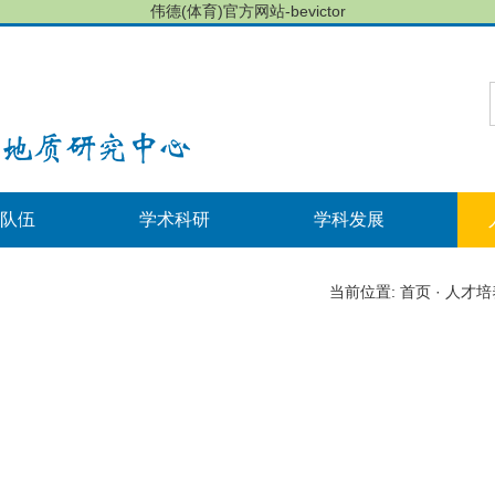
伟德(体育)官方网站-bevictor
队伍
学术科研
学科发展
当前位置:
首页
·
人才培