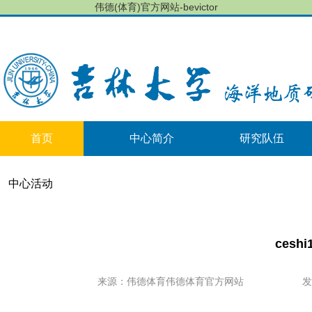
伟德(体育)官方网站-bevictor
首页
中心简介
研究队伍
中心活动
ceshi
来源：伟德体育伟德体育官方网站
发