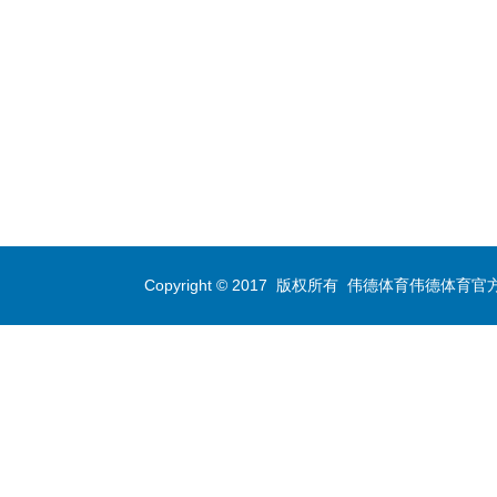
Copyright © 2017 版权所有 伟德体育伟德体育官方