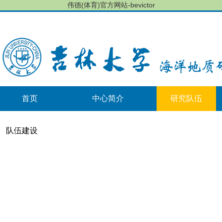
伟德(体育)官方网站-bevictor
首页
中心简介
研究队伍
队伍建设