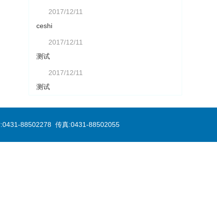
2017/12/11
ceshi
2017/12/11
测试
2017/12/11
测试
-88502278 传真:0431-88502055