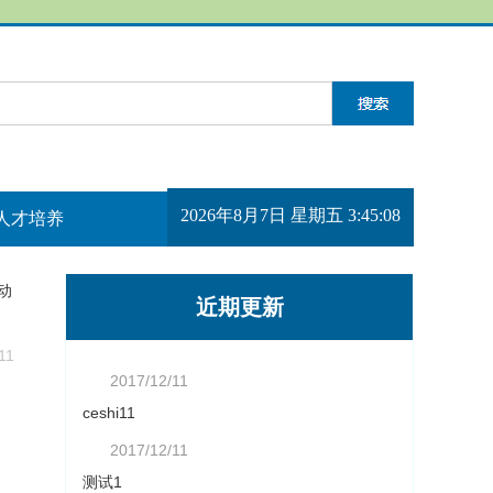
2026年8月7日 星期五 3:45:08
人才培养
动
近期更新
11
2017/12/11
ceshi11
2017/12/11
测试1