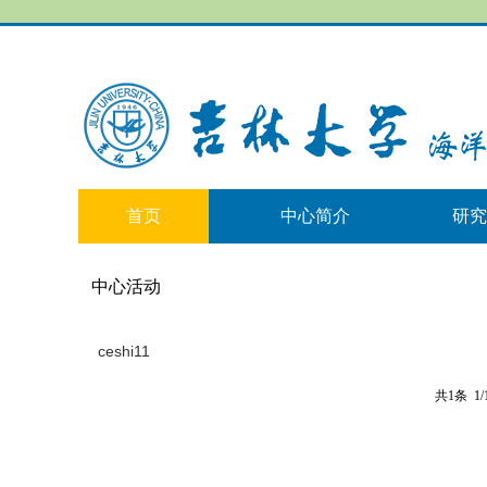
首页
中心简介
研究
中心活动
ceshi11
共1条 1/