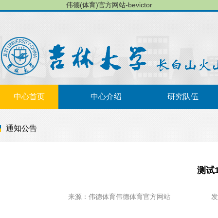
伟德(体育)官方网站-bevictor
中心首页
中心介绍
研究队伍
通知公告
测试
来源：伟德体育伟德体育官方网站
发