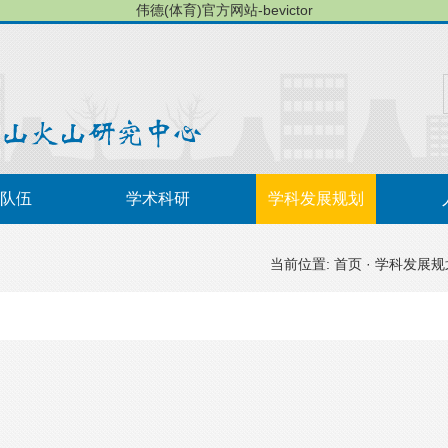
伟德(体育)官方网站-bevictor
队伍
学术科研
学科发展规划
当前位置:
首页
·
学科发展规