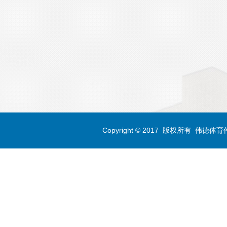
Copyright © 2017 版权所有 伟德体