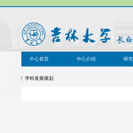
中心首页
中心介绍
研究
学科发展规划