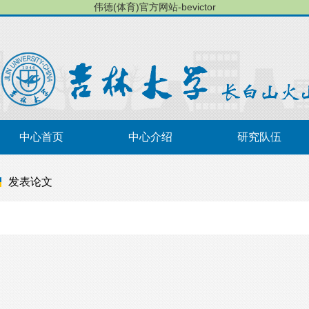
伟德(体育)官方网站-bevictor
中心首页
中心介绍
研究队伍
发表论文