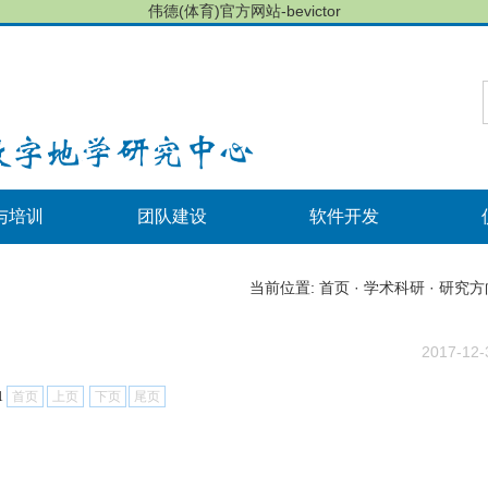
伟德(体育)官方网站-bevictor
与培训
团队建设
软件开发
当前位置:
首页
·
学术科研
·
研究方
2017-12-
1
首页
上页
下页
尾页